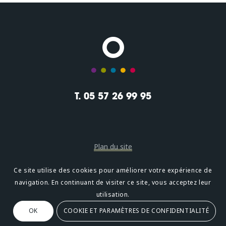
T. 05 57 26 99 95
Plan du site
Mentions légales
Ce site utilise des cookies pour améliorer votre expérience de
navigation. En continuant de visiter ce site, vous acceptez leur
Confidentialité
utilisation.
OK
COOKIE ET PARAMÈTRES DE CONFIDENTIALITÉ
Oméni
2, avenue Léonard de Vinci 33600 PESSAC