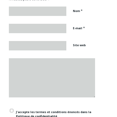
*
Nom
*
E-mail
Site web
J'accepte les termes et conditions énoncés dans la
Politique de confidentialité