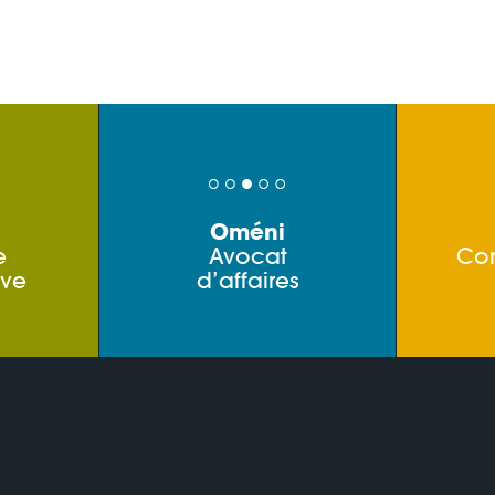
Oméni
e
Avocat
Co
ive
d’affaires