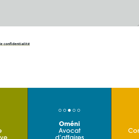
e confidentialité
Oméni
e
Avocat
Co
ive
d’affaires