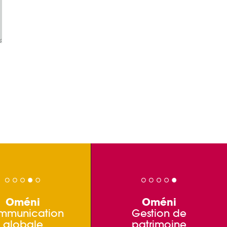
Oméni
Oméni
mmunication
Gestion de
globale
patrimoine