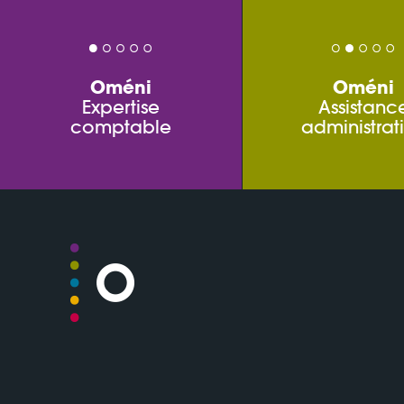
Oméni
Oméni
Expertise
Assistanc
comptable
administrat