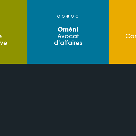
Oméni
e
Avocat
Co
ive
d’affaires