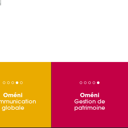
Oméni
Oméni
mmunication
Gestion de
globale
patrimoine