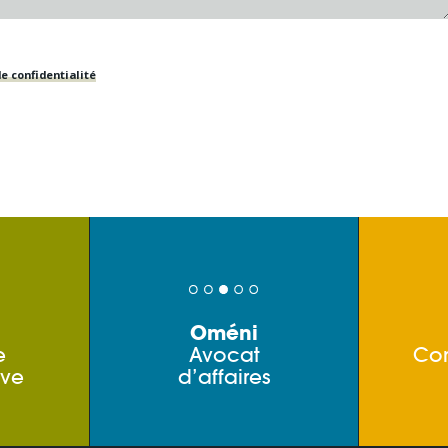
e confidentialité
Oméni
e
Avocat
Co
ive
d’affaires