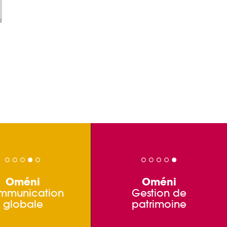
Oméni
Oméni
mmunication
Gestion de
globale
patrimoine