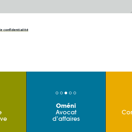
e confidentialité
Oméni
e
Avocat
Co
ive
d’affaires