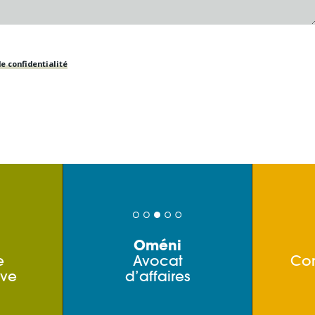
e confidentialité
Oméni
e
Avocat
Co
ive
d’affaires