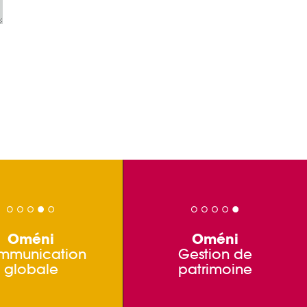
Oméni
Oméni
mmunication
Gestion de
globale
patrimoine