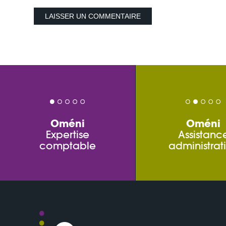
Oméni
Oméni
Expertise
Assistanc
comptable
administrat