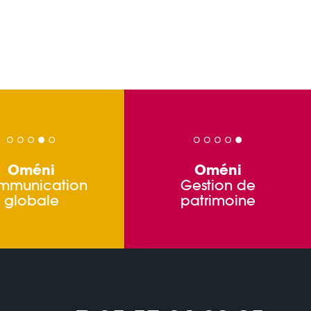
Oméni
Oméni
mmunication
Gestion de
globale
patrimoine