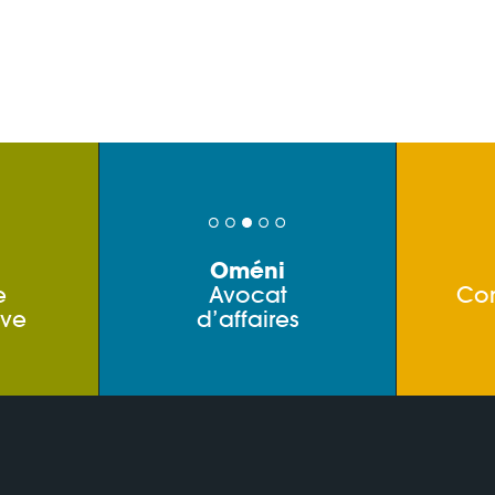
Oméni
e
Avocat
Co
ive
d’affaires