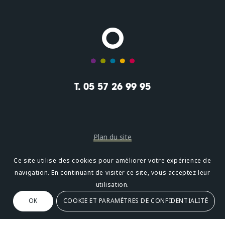
T. 05 57 26 99 95
Plan du site
Mentions légales
Ce site utilise des cookies pour améliorer votre expérience de
navigation. En continuant de visiter ce site, vous acceptez leur
Confidentialité
utilisation.
OK
COOKIE ET PARAMÈTRES DE CONFIDENTIALITÉ
Oméni
2, avenue Léonard de Vinci 33600 PESSAC