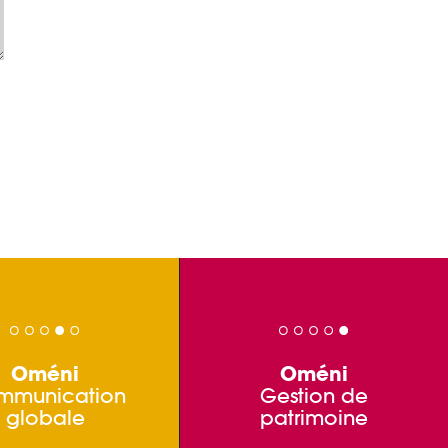
Oméni
Oméni
mmunication
Gestion de
globale
patrimoine