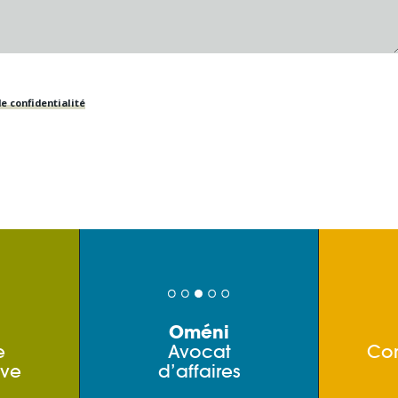
e confidentialité
Oméni
e
Avocat
Co
ive
d’affaires