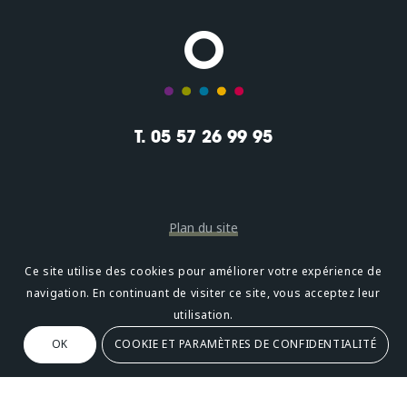
T. 05 57 26 99 95
Plan du site
Mentions légales
Ce site utilise des cookies pour améliorer votre expérience de
navigation. En continuant de visiter ce site, vous acceptez leur
Confidentialité
utilisation.
OK
COOKIE ET PARAMÈTRES DE CONFIDENTIALITÉ
Oméni
2, avenue Léonard de Vinci 33600 PESSAC