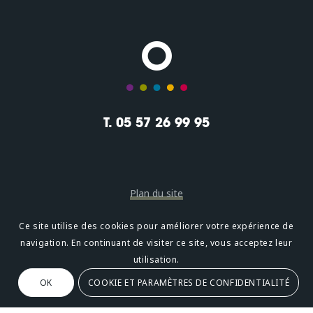
T. 05 57 26 99 95
Plan du site
Mentions légales
Ce site utilise des cookies pour améliorer votre expérience de
navigation. En continuant de visiter ce site, vous acceptez leur
Confidentialité
utilisation.
OK
COOKIE ET PARAMÈTRES DE CONFIDENTIALITÉ
Oméni
2, avenue Léonard de Vinci 33600 PESSAC