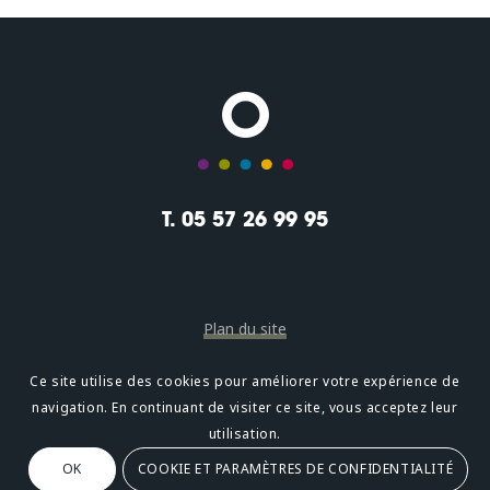
T. 05 57 26 99 95
Plan du site
Mentions légales
Ce site utilise des cookies pour améliorer votre expérience de
navigation. En continuant de visiter ce site, vous acceptez leur
Confidentialité
utilisation.
OK
COOKIE ET PARAMÈTRES DE CONFIDENTIALITÉ
Oméni
2, avenue Léonard de Vinci 33600 PESSAC