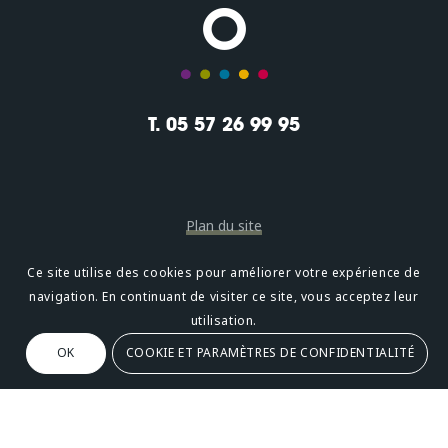
T. 05 57 26 99 95
Plan du site
Mentions légales
Ce site utilise des cookies pour améliorer votre expérience de
navigation. En continuant de visiter ce site, vous acceptez leur
Confidentialité
utilisation.
OK
COOKIE ET PARAMÈTRES DE CONFIDENTIALITÉ
Oméni
2, avenue Léonard de Vinci 33600 PESSAC