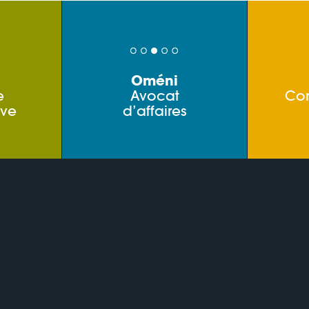
Oméni
e
Avocat
Co
ive
d’affaires