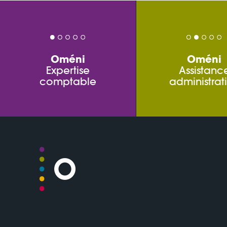
Oméni
Oméni
Expertise
Assistanc
comptable
administrat