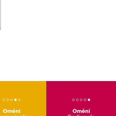
Oméni
Oméni