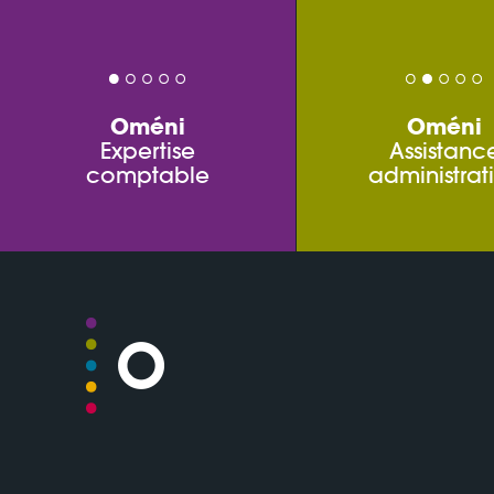
Oméni
Oméni
Expertise
Assistanc
comptable
administrat