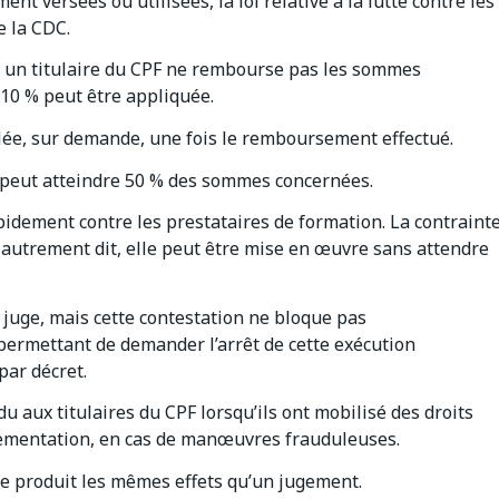
t versées ou utilisées, la loi relative à la lutte contre les
e la CDC.
u un titulaire du CPF ne rembourse pas les sommes
 10 % peut être appliquée.
ulée, sur demande, une fois le remboursement effectué.
 peut atteindre 50 % des sommes concernées.
apidement contre les prestataires de formation. La contraint
 autrement dit, elle peut être mise en œuvre sans attendre
e juge, mais cette contestation ne bloque pas
ermettant de demander l’arrêt de cette exécution
par décret.
u aux titulaires du CPF lorsqu’ils ont mobilisé des droits
églementation, en cas de manœuvres frauduleuses.
nte produit les mêmes effets qu’un jugement.