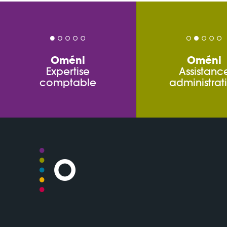
Oméni
Oméni
Expertise
Assistanc
comptable
administrat