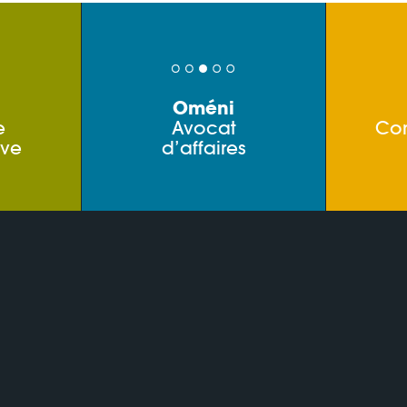
Oméni
e
Avocat
Co
ive
d’affaires