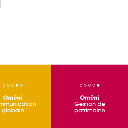
Oméni
Oméni
mmunication
Gestion de
globale
patrimoine