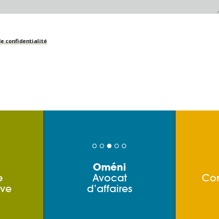
e confidentialité
Oméni
e
Avocat
Co
ive
d’affaires