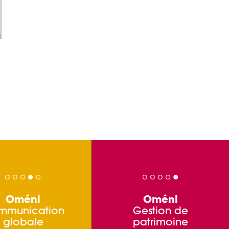
Oméni
Oméni
mmunication
Gestion de
globale
patrimoine