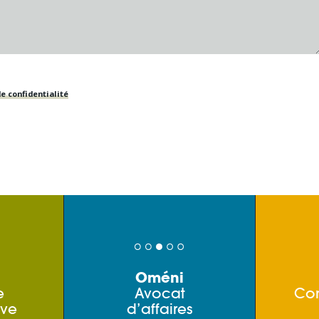
e confidentialité
Oméni
e
Avocat
Co
ive
d’affaires