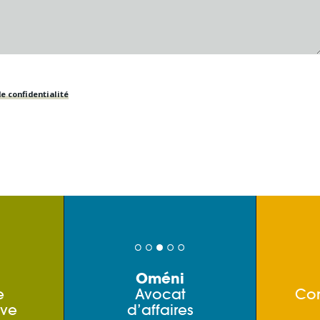
e confidentialité
Oméni
e
Avocat
Co
ive
d’affaires