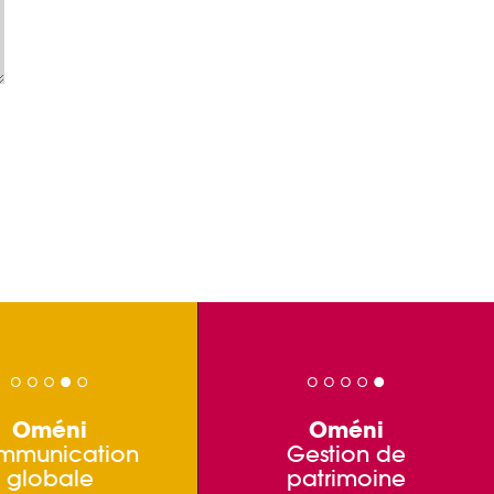
Oméni
Oméni
mmunication
Gestion de
globale
patrimoine