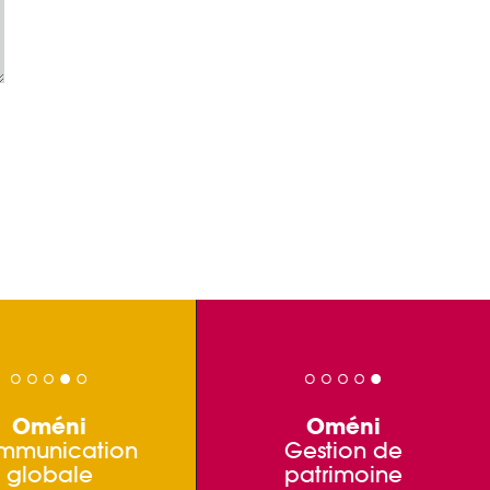
Oméni
Oméni
mmunication
Gestion de
globale
patrimoine