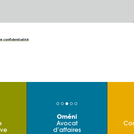
e confidentialité
Oméni
e
Avocat
Co
ive
d’affaires