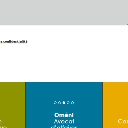
e confidentialité
Oméni
e
Avocat
Co
ive
d’affaires