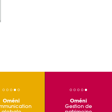
Oméni
Oméni
mmunication
Gestion de
globale
patrimoine