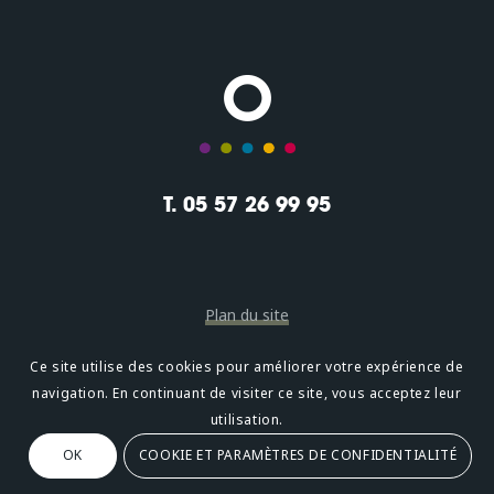
T. 05 57 26 99 95
Plan du site
Mentions légales
Ce site utilise des cookies pour améliorer votre expérience de
navigation. En continuant de visiter ce site, vous acceptez leur
Confidentialité
utilisation.
OK
COOKIE ET PARAMÈTRES DE CONFIDENTIALITÉ
Oméni
2, avenue Léonard de Vinci 33600 PESSAC