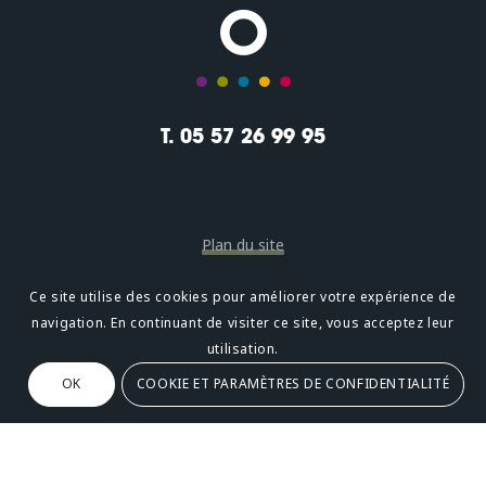
T. 05 57 26 99 95
Plan du site
Mentions légales
Ce site utilise des cookies pour améliorer votre expérience de
navigation. En continuant de visiter ce site, vous acceptez leur
Confidentialité
utilisation.
OK
COOKIE ET PARAMÈTRES DE CONFIDENTIALITÉ
Oméni
2, avenue Léonard de Vinci 33600 PESSAC