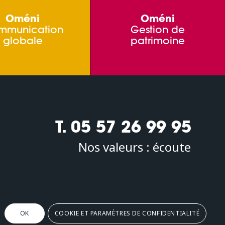
Oméni
Oméni
mmunication
Gestion de
globale
patrimoine
T. 05 57 26 99 95
Nos valeurs :
écoute
Oméni
2, avenue Léonard de Vinci 33600 PESSAC
OK
COOKIE ET PARAMÈTRES DE CONFIDENTIALITÉ