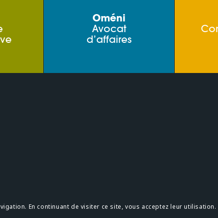
Oméni
e
Avocat
Co
ive
d’affaires
s
Confidentialité
gation. En continuant de visiter ce site, vous acceptez leur utilisation.