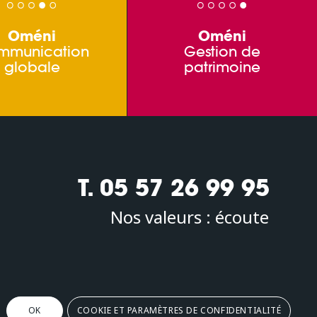
Oméni
Oméni
mmunication
Gestion de
globale
patrimoine
T. 05 57 26 99 95
Nos valeurs :
écoute
Oméni
2, avenue Léonard de Vinci 33600 PESSAC
OK
COOKIE ET PARAMÈTRES DE CONFIDENTIALITÉ