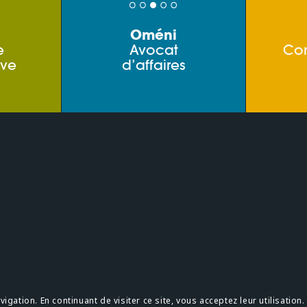
Oméni
e
Avocat
Co
ive
d’affaires
s
Confidentialité
gation. En continuant de visiter ce site, vous acceptez leur utilisation.