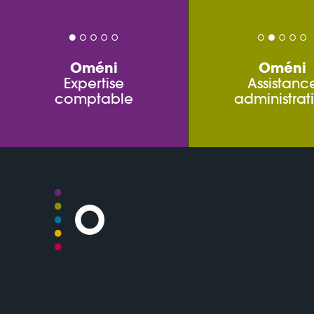
Oméni
Oméni
Expertise
Assistanc
comptable
administrat