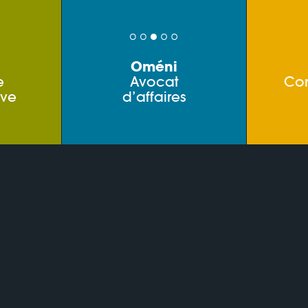
Oméni
e
Avocat
Co
ive
d’affaires