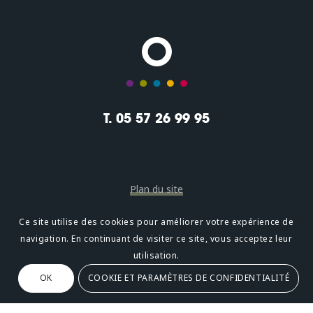
T. 05 57 26 99 95
Plan du site
Mentions légales
Ce site utilise des cookies pour améliorer votre expérience de
navigation. En continuant de visiter ce site, vous acceptez leur
Confidentialité
utilisation.
OK
COOKIE ET PARAMÈTRES DE CONFIDENTIALITÉ
Oméni
2, avenue Léonard de Vinci 33600 PESSAC