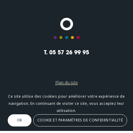
T. 05 57 26 99 95
Plan du site
Mentions légales
Ce site utilise des cookies pour améliorer votre expérience de
navigation. En continuant de visiter ce site, vous acceptez leur
Confidentialité
utilisation.
OK
COOKIE ET PARAMÈTRES DE CONFIDENTIALITÉ
Oméni
2, avenue Léonard de Vinci 33600 PESSAC