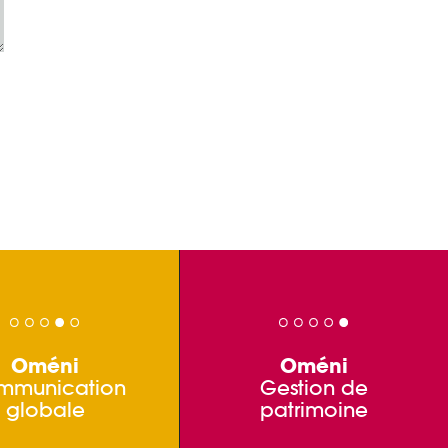
Oméni
Oméni
mmunication
Gestion de
globale
patrimoine