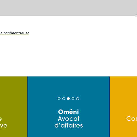
e confidentialité
Oméni
e
Avocat
Co
ive
d’affaires