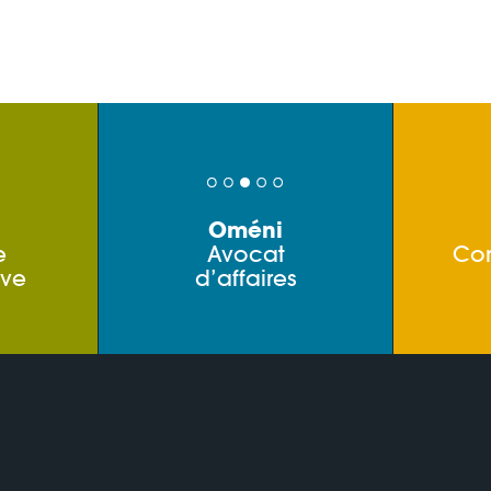
Oméni
e
Avocat
Co
ive
d’affaires