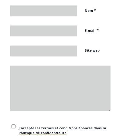
*
Nom
*
E-mail
Site web
J'accepte les termes et conditions énoncés dans la
Politique de confidentialité