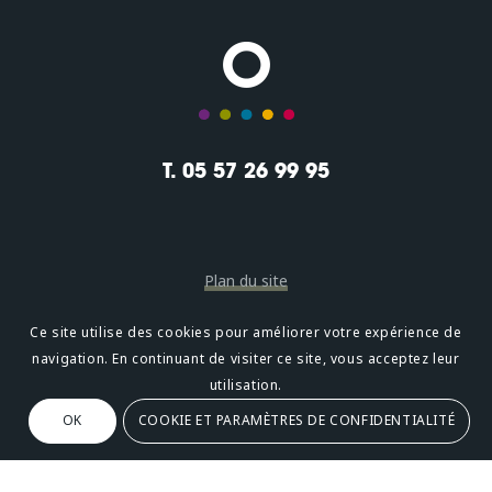
T. 05 57 26 99 95
Plan du site
Mentions légales
Ce site utilise des cookies pour améliorer votre expérience de
navigation. En continuant de visiter ce site, vous acceptez leur
Confidentialité
utilisation.
OK
COOKIE ET PARAMÈTRES DE CONFIDENTIALITÉ
Oméni
2, avenue Léonard de Vinci 33600 PESSAC