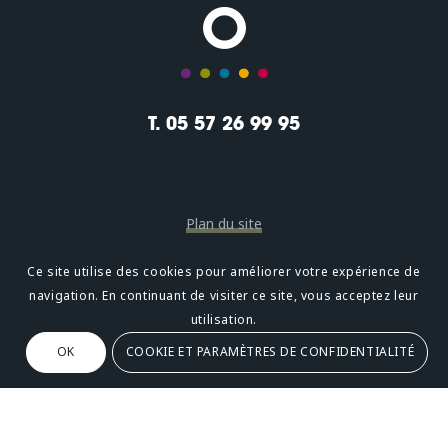
T. 05 57 26 99 95
Plan du site
Mentions légales
Ce site utilise des cookies pour améliorer votre expérience de
navigation. En continuant de visiter ce site, vous acceptez leur
Confidentialité
utilisation.
OK
COOKIE ET PARAMÈTRES DE CONFIDENTIALITÉ
Oméni
2, avenue Léonard de Vinci 33600 PESSAC