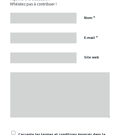
N’hésitez pas à contribuer !
*
Nom
*
E-mail
Site web
J'accepte les termes et conditions énoncés dans la