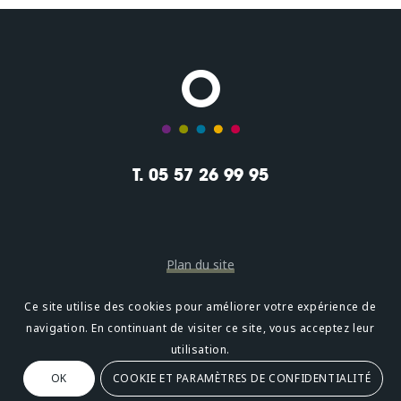
T. 05 57 26 99 95
Plan du site
Mentions légales
Ce site utilise des cookies pour améliorer votre expérience de
navigation. En continuant de visiter ce site, vous acceptez leur
Confidentialité
utilisation.
OK
COOKIE ET PARAMÈTRES DE CONFIDENTIALITÉ
Oméni
2, avenue Léonard de Vinci 33600 PESSAC