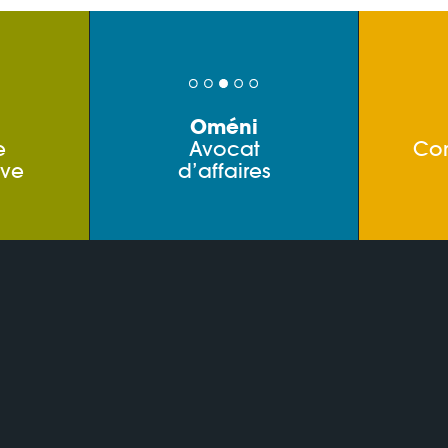
Oméni
e
Avocat
Co
ive
d’affaires