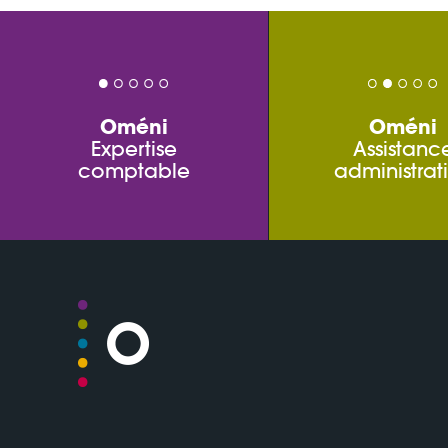
Oméni
Oméni
Expertise
Assistanc
comptable
administrat