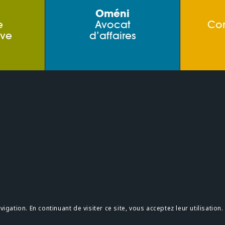
Oméni
e
Avocat
Co
ive
d’affaires
s
Confidentialité
gation. En continuant de visiter ce site, vous acceptez leur utilisation.