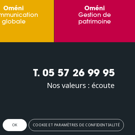
Oméni
Oméni
mmunication
Gestion de
globale
patrimoine
T. 05 57 26 99 95
Nos valeurs :
écoute
Oméni
2, avenue Léonard de Vinci 33600 PESSAC
OK
COOKIE ET PARAMÈTRES DE CONFIDENTIALITÉ