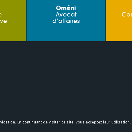
Oméni
e
Avocat
Co
ive
d’affaires
s
Confidentialité
gation. En continuant de visiter ce site, vous acceptez leur utilisation.