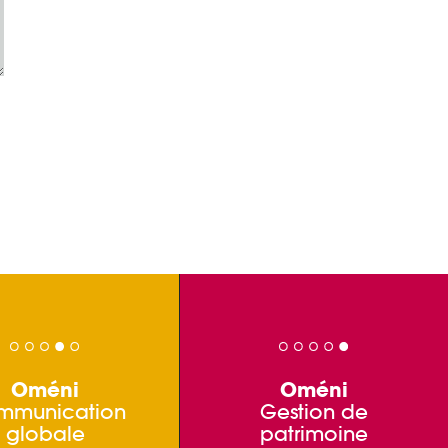
Oméni
Oméni
mmunication
Gestion de
globale
patrimoine