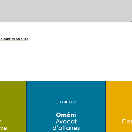
e confidentialité
Oméni
e
Avocat
Co
ive
d’affaires