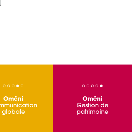
Oméni
Oméni
mmunication
Gestion de
globale
patrimoine