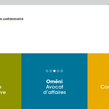
e confidentialité
Oméni
e
Avocat
Co
ive
d’affaires