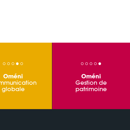
Oméni
Oméni
mmunication
Gestion de
globale
patrimoine