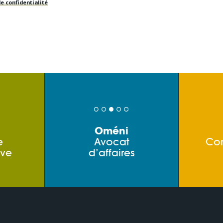
e confidentialité
Oméni
e
Avocat
Co
ive
d’affaires