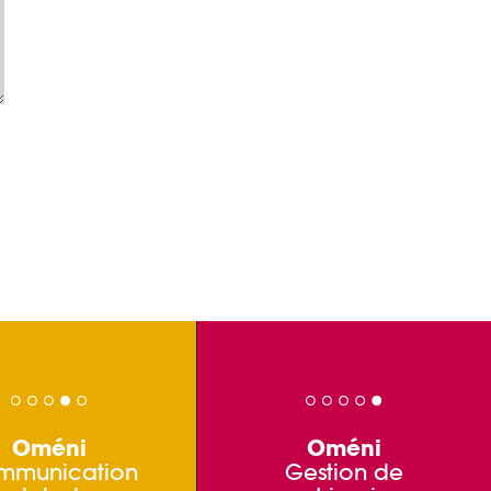
Oméni
Oméni
mmunication
Gestion de