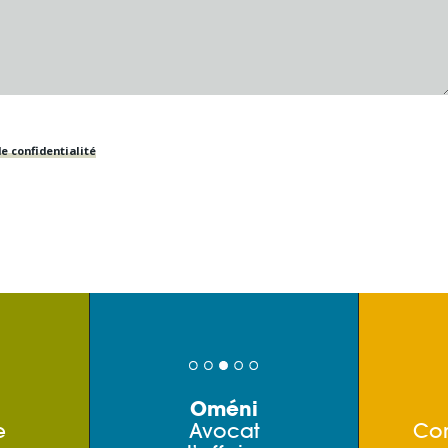
e confidentialité
Oméni
e
Avocat
Co