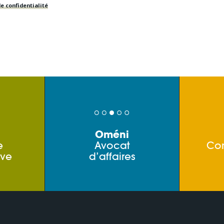
e confidentialité
Oméni
e
Avocat
Co
ive
d’affaires