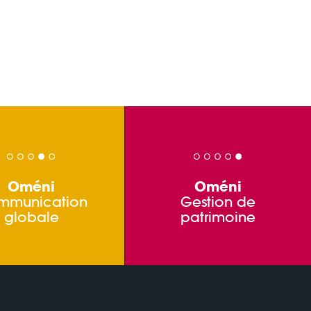
Oméni
Oméni
mmunication
Gestion de
globale
patrimoine