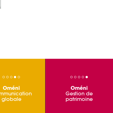
Oméni
Oméni
mmunication
Gestion de
globale
patrimoine