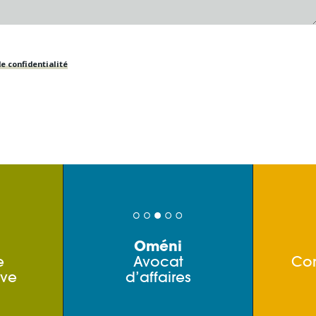
e confidentialité
Oméni
e
Avocat
Co
ive
d’affaires