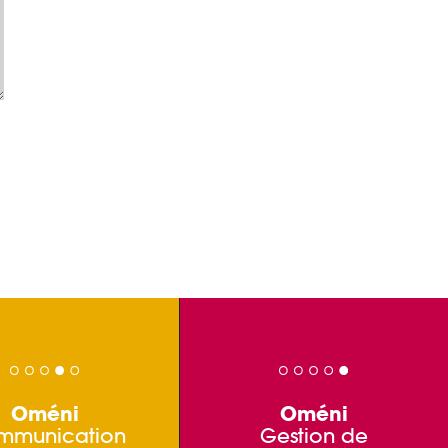
Oméni
Oméni
mmunication
Gestion de