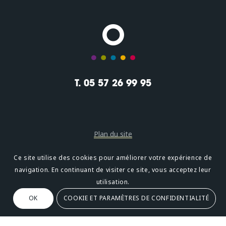
T. 05 57 26 99 95
Plan du site
Mentions légales
Ce site utilise des cookies pour améliorer votre expérience de
navigation. En continuant de visiter ce site, vous acceptez leur
Confidentialité
utilisation.
OK
COOKIE ET PARAMÈTRES DE CONFIDENTIALITÉ
Oméni
2, avenue Léonard de Vinci 33600 PESSAC